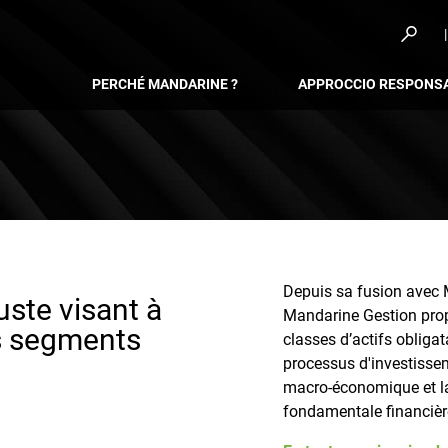
PERCHÉ MANDARINE ?
APPROCCIO RESPONSA
Depuis sa fusion avec 
ste visant à
Mandarine Gestion pro
nts segments
classes d’actifs obligat
processus d'investisse
macro-économique et la 
fondamentale financière