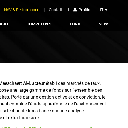
arrow_drop_down
NAV & Performance
Contatti
IT
Profilo
BILE
COMPETENZE
FONDI
NEWS
Meeschaert AM, acteur établi des marchés de taux,
pose une large gamme de fonds sur l'ensemble des
aires. Porté par une gestion active et de conviction, le
ment combine l’étude approfondie de l’environnement
sélection de titres basée sur une analyse
 et extra-financière.