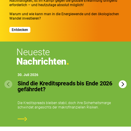
FINANZIERUNGSLÖSUNGEN
FÜR DIE
Nachhaltigkeit, ist im Kampf gegen die globale Erwärmung dringend
erforderlich – und heutzutage absolut möglich!
REALWIRTSCHAFT
Warum und wie kann man in die Energiewende und den ökologischen
Wandel investieren?
MANDARINE ENTDECKEN IN 1 MINUTE
Entdecken
Neueste
Nachrichten
30. Juli 2026
Sind die Kreditspreads bis Ende 2026
gefährdet?
Die Kreditspreads bleiben stabil, doch ihre Sicherheitsmarge
schwindet angesichts der makrofinanziellen Risiken.