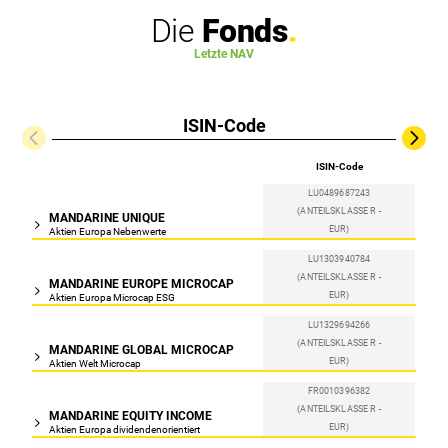
Die
Fonds
Letzte NAV
ISIN-Code
ISIN-Code
LU0489687243
(ANTEILSKLASSE R -
MANDARINE UNIQUE
EUR)
Aktien Europa Nebenwerte
LU1303940784
(ANTEILSKLASSE R -
MANDARINE EUROPE MICROCAP
EUR)
Aktien Europa Microcap ESG
LU1329694266
(ANTEILSKLASSE R -
MANDARINE GLOBAL MICROCAP
EUR)
Aktien Welt Microcap
FR0010396382
(ANTEILSKLASSE R -
MANDARINE EQUITY INCOME
EUR)
Aktien Europa dividendenorientiert