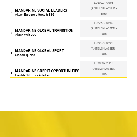
LU2052475568
(ANTEILSKLASSE R -
MANDARINE SOCIAL LEADERS
EUR)
Aktien Eurozone Growth ESG
LU2257980289
(ANTEILSKLASSE R -
MANDARINE GLOBAL TRANSITION
EUR)
Aktien Welt ESG
LU2257982228
(ANTEILSKLASSE R -
MANDARINE GLOBAL SPORT
EUR)
Global Equities
FR0000971913
(ANTEILSKLASSE C -
MANDARINE CREDIT OPPORTUNITIES
EUR)
Flexible SRI Euro-Anleihen