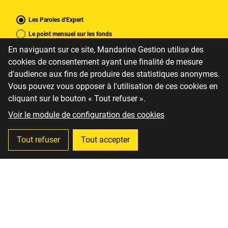
Les Paroles d'Expert
Le point mensuel sur les fonds
En naviguant sur ce site, Mandarine Gestion utilise des
Les Valeurs Liquidatives
cookies de consentement ayant une finalité de mesure
d'audience aux fins de produire des statistiques anonymes.
Vous pouvez vous opposer à l'utilisation de ces cookies en
cliquant sur le bouton « Tout refuser ».
Voir le module de configuration des cookies
Tout refuser
Tout accepter
Particulier
CGP
Institutionnel
S'abonner
Site protégé par reCAPTCHA
Politique de confidentialité
/
Conditions d'utilisations