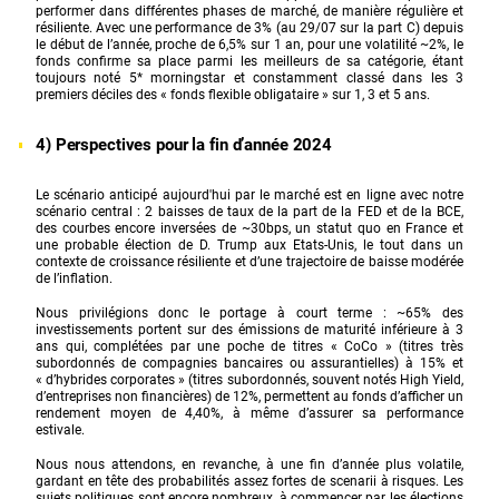
performer dans différentes phases de marché, de manière régulière et
résiliente. Avec une performance de 3% (au 29/07 sur la part C) depuis
le début de l’année, proche de 6,5% sur 1 an, pour une volatilité ~2%, le
fonds confirme sa place parmi les meilleurs de sa catégorie, étant
toujours noté 5* morningstar et constamment classé dans les 3
premiers déciles des « fonds flexible obligataire » sur 1, 3 et 5 ans.
4) Perspectives pour la fin d’année 2024
Le scénario anticipé aujourd'hui par le marché est en ligne avec notre
scénario central : 2 baisses de taux de la part de la FED et de la BCE,
des courbes encore inversées de ~30bps, un statut quo en France et
une probable élection de D. Trump aux Etats-Unis, le tout dans un
contexte de croissance résiliente et d’une trajectoire de baisse modérée
de l’inflation.
Nous privilégions donc le portage à court terme : ~65% des
investissements portent sur des émissions de maturité inférieure à 3
ans qui, complétées par une poche de titres « CoCo » (titres très
subordonnés de compagnies bancaires ou assurantielles) à 15% et
« d’hybrides corporates » (titres subordonnés, souvent notés High Yield,
d’entreprises non financières) de 12%, permettent au fonds d’afficher un
rendement moyen de 4,40%, à même d’assurer sa performance
estivale.
Nous nous attendons, en revanche, à une fin d’année plus volatile,
gardant en tête des probabilités assez fortes de scenarii à risques. Les
sujets politiques sont encore nombreux, à commencer par les élections