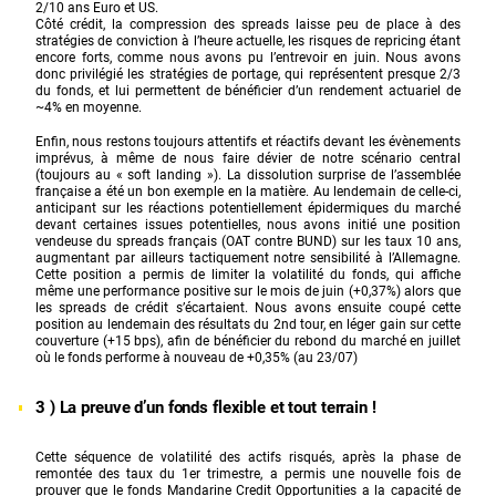
2/10 ans Euro et US.
Côté crédit, la compression des spreads laisse peu de place à des
stratégies de conviction à l’heure actuelle, les risques de repricing étant
encore forts, comme nous avons pu l’entrevoir en juin. Nous avons
donc privilégié les stratégies de portage, qui représentent presque 2/3
du fonds, et lui permettent de bénéficier d’un rendement actuariel de
~4% en moyenne.
Enfin, nous restons toujours attentifs et réactifs devant les évènements
imprévus, à même de nous faire dévier de notre scénario central
(toujours au « soft landing »). La dissolution surprise de l’assemblée
française a été un bon exemple en la matière. Au lendemain de celle-ci,
anticipant sur les réactions potentiellement épidermiques du marché
devant certaines issues potentielles, nous avons initié une position
vendeuse du spreads français (OAT contre BUND) sur les taux 10 ans,
augmentant par ailleurs tactiquement notre sensibilité à l’Allemagne.
Cette position a permis de limiter la volatilité du fonds, qui affiche
même une performance positive sur le mois de juin (+0,37%) alors que
les spreads de crédit s’écartaient. Nous avons ensuite coupé cette
position au lendemain des résultats du 2nd tour, en léger gain sur cette
couverture (+15 bps), afin de bénéficier du rebond du marché en juillet
où le fonds performe à nouveau de +0,35% (au 23/07)
3 ) La preuve d’un fonds flexible et tout terrain !
Cette séquence de volatilité des actifs risqués, après la phase de
remontée des taux du 1er trimestre, a permis une nouvelle fois de
prouver que le fonds Mandarine Credit Opportunities a la capacité de