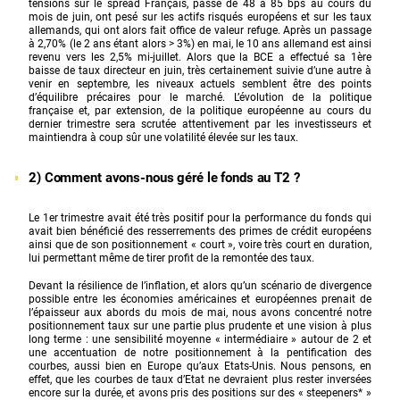
tensions sur le spread Français, passé de 48 à 85 bps au cours du
mois de juin, ont pesé sur les actifs risqués européens et sur les taux
allemands, qui ont alors fait office de valeur refuge. Après un passage
à 2,70% (le 2 ans étant alors > 3%) en mai, le 10 ans allemand est ainsi
revenu vers les 2,5% mi-juillet. Alors que la BCE a effectué sa 1ère
baisse de taux directeur en juin, très certainement suivie d’une autre à
venir en septembre, les niveaux actuels semblent être des points
d’équilibre précaires pour le marché. L’évolution de la politique
française et, par extension, de la politique européenne au cours du
dernier trimestre sera scrutée attentivement par les investisseurs et
maintiendra à coup sûr une volatilité élevée sur les taux.
2) Comment avons-nous géré le fonds au T2 ?
Le 1er trimestre avait été très positif pour la performance du fonds qui
avait bien bénéficié des resserrements des primes de crédit européens
ainsi que de son positionnement « court », voire très court en duration,
lui permettant même de tirer profit de la remontée des taux.
Devant la résilience de l’inflation, et alors qu’un scénario de divergence
possible entre les économies américaines et européennes prenait de
l’épaisseur aux abords du mois de mai, nous avons concentré notre
positionnement taux sur une partie plus prudente et une vision à plus
long terme : une sensibilité moyenne « intermédiaire » autour de 2 et
une accentuation de notre positionnement à la pentification des
courbes, aussi bien en Europe qu’aux Etats-Unis. Nous pensons, en
effet, que les courbes de taux d’Etat ne devraient plus rester inversées
encore sur la durée, et avons pris des positions sur des « steepeners* »