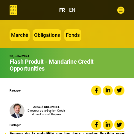
FR
EN
Marché
Obligations
Fonds
30 juillet 2024
Flash Produit - Mandarine Credit
Opportunities
Partager
Arnaud
COLOMBEL
Directeur de la Gestion Crédit
et des Fonds Éthiques
Partager
Encore de la volatilité sur les taux : rester flexible pour