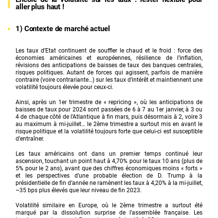
aller plus haut !
1) Contexte de marché actuel
Les taux d’Etat continuent de souffler le chaud et le froid : force des
économies américaines et européennes, résilience de l’inflation,
révisions des anticipations de baisses de taux des banques centrales,
risques politiques. Autant de forces qui agissent, parfois de manière
contraire (voire contrariante…) sur les taux d’intérêt et maintiennent une
volatilité toujours élevée pour ceux-ci.
Ainsi, après un 1er trimestre de « repricing », où les anticipations de
baisses de taux pour 2024 sont passées de 6 à 7 au 1er janvier, à 3 ou
4 de chaque côté de l’Atlantique à fin mars, puis désormais à 2, voire 3
au maximum à mi-juillet… le 2ème trimestre a surtout mis en avant le
risque politique et la volatilité toujours forte que celui-ci est susceptible
d’entraîner.
Les taux américains ont dans un premier temps continué leur
ascension, touchant un point haut à 4,70% pour le taux 10 ans (plus de
5% pour le 2 ans), avant que des chiffres économiques moins « forts »
et les perspectives d’une probable élection de D. Trump à la
présidentielle de fin d’année ne ramènent les taux à 4,20% à la mi-juillet,
~35 bps plus élevés que leur niveau de fin 2023.
Volatilité similaire en Europe, où le 2ème trimestre a surtout été
marqué par la dissolution surprise de l’assemblée française. Les