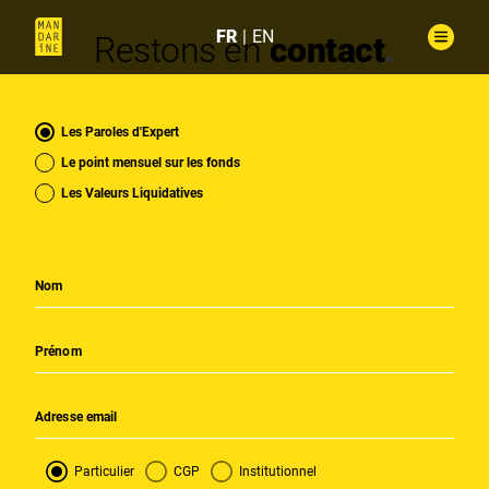
FR
EN
Restons en
contact
Les Paroles d'Expert
Le point mensuel sur les fonds
Les Valeurs Liquidatives
Particulier
CGP
Institutionnel