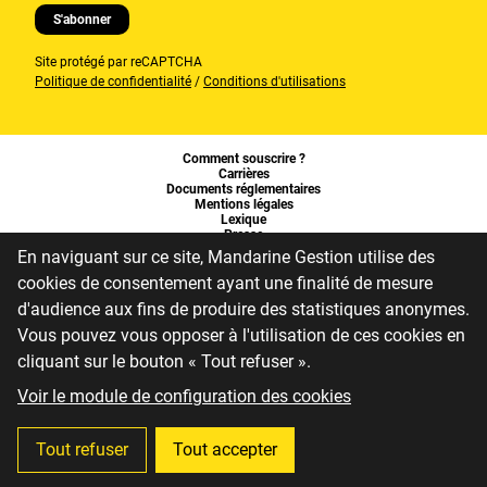
S'abonner
Page non trouvée
(404)
Site protégé par reCAPTCHA
Politique de confidentialité
/
Conditions d'utilisations
RETOUR À L'ACCUEIL
Comment souscrire ?
Carrières
Documents réglementaires
Mentions légales
Lexique
Presse
Gestion des cookies
En naviguant sur ce site, Mandarine Gestion utilise des
Traitement des réclamations
cookies de consentement ayant une finalité de mesure
Fonds de Garantie des Dépôts et de Résolution
d'audience aux fins de produire des statistiques anonymes.
Vous pouvez vous opposer à l'utilisation de ces cookies en
cliquant sur le bouton « Tout refuser ».
Une société du groupe LFPI
Voir le module de configuration des cookies
Mandarine Gestion
30 avenue Kléber
75016 Paris
France
01 80 18 14 80
Tout refuser
Tout accepter